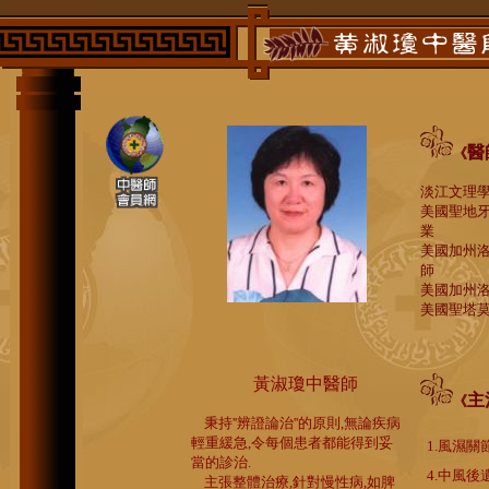
醫
《
淡江文理
美國聖地
業
美國加州
師
美國加州
美國聖塔
黃淑瓊中醫師
主
《
秉持''辨證論治''的原則,無論疾病
輕重緩急,令每個患者都能得到妥
1.風濕關
當的診治.
4.中風後
主張整體治療,針對慢性病,如脾