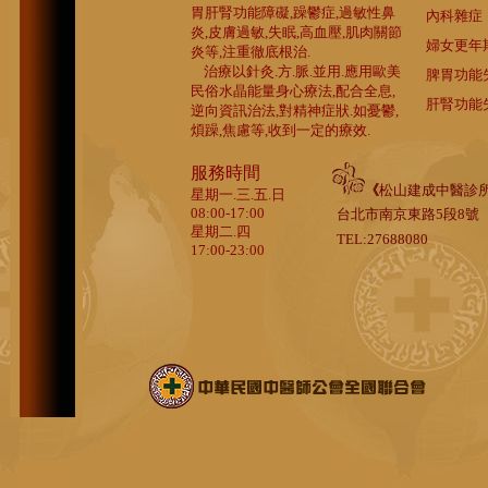
胃肝腎功能障礙,躁鬱症,過敏性鼻
內科雜症
炎,皮膚過敏,失眠,高血壓,肌肉關節
婦女更年
炎等,注重徹底根治.
治療以針灸.方.脈.並用.應用歐美
脾胃功能
民俗水晶能量身心療法,配合全息,
肝腎功能
逆向資訊治法,對精神症狀.如憂鬱,
煩躁,焦慮等,收到一定的療效.
服務時間
《
松山建成中醫診
星期一.三.五.日
08:00-17:00
台北市南京東路5段8號
星期二.四
TEL:27688080
17:00-23:00