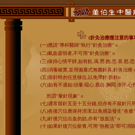
針灸治療應注意的事
《
(一)應請"專科醫師"執行"針灸治療" o
(二)氣血虛弱者,不可用"針灸治療" o
(三)保持心情平靜,如有飢.渴.勞.飽.悲.喜.怒.恐
(四)消毒確實,並用拋棄式無菌針具,針灸治療 
(五)留針時勿任意移位,以免滯針.折針o
(六)如有不適如:頭暈.噁心.唇白.胸悶.冷汗.
所謂"暈針現象" o
(七)通常留針五至十五分鐘,但亦有不留針只用
(八)灸後穴位應保持清潔,以免感染發生"灸瘡"
(九)針後穴位出血勿妨,亦有"放血法" o
(十)如果針後穴位瘀青,可用"熱敷法"即可消除