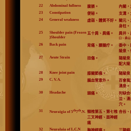
22
Abdominal fullness
腹脹。
內關，
23
Constipation
便秘。
支溝，
24
General weakness
虛弱、體質不好。
關元、
身柱。
25
Shoulder pain (Frozen
五十肩、肩痛。
肩井、
)Shoulder
口、承山
26
Back pain
背痛、腰腿疔。
委中、
陵泉、
27
Aeute Strain
扭傷。
陽陵泉
配大陵
28
Knee joint pain
膝關節痛。
陽陵泉
29
C. V. A.
腦血管意外。
百會風
湧泉。
30
Headache
頭痛。
列缺合
泣、湧
穴。
31
th
th
頸椎第五、第七椎
合谷、
Neuraigia of 5
7
.N.
三叉神經、面神經
痛
32
Neuralaia of I..C.N
胸神經痛。
三陽絡