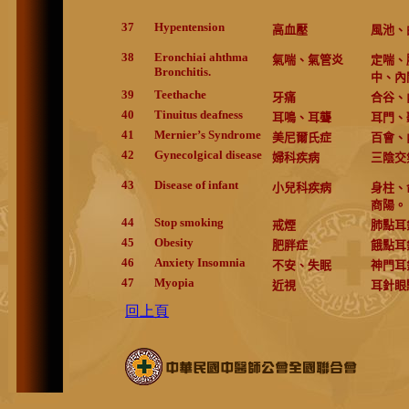
37
Hypentension
高血壓
風池、
38
Eronchiai ahthma
氣喘、氣管炎
定喘、
Bronchitis.
中、內
39
Teethache
牙痛
合谷、
40
Tinuitus deafness
耳鳴、耳聾
耳門、
41
Mernier’s Syndrome
美尼爾氏症
百會、
42
Gynecolgical disease
婦科疾病
三陰交
43
Disease of infant
小兒科疾病
身柱、
商陽。
44
Stop smoking
戒煙
肺點耳
45
Obesity
肥胖症
餓點耳
46
Anxiety Insomnia
不安、失眠
神門耳
47
Myopia
近視
耳針眼
回上頁