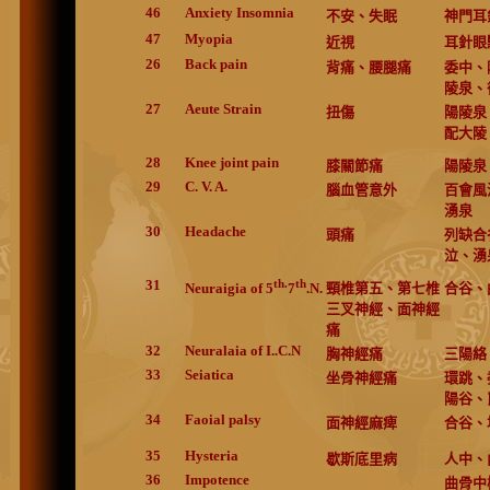
46
Anxiety Insomnia
不安、失眠
神門耳
47
Myopia
近視
耳針眼
26
Back pain
背痛、腰腿痛
委中、
陵泉、
27
Aeute Strain
扭傷
陽陵泉
配大陵
28
Knee joint pain
膝關節痛
陽陵泉
29
C. V. A.
腦血管意外
百會風
湧泉
30
Headache
頭痛
列缺合
泣、湧
31
th.
th
頸椎第五、第七椎
合谷、
Neuraigia of 5
7
.N.
三叉神經、面神經
痛
32
Neuralaia of I..C.N
胸神經痛
三陽絡
33
Seiatica
坐骨神經痛
環跳、
陽谷、
34
Faoial palsy
面神經麻痺
合谷、
35
Hysteria
歇斯底里病
人中、
36
Impotence
曲骨中