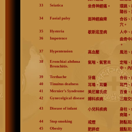
33
Seiatica
坐骨神經痛。
環跳、
陽谷、
34
Faoial palsy
面神經麻痺
合谷、
穴。
35
Hysteria
歇斯底里病
人中、
36
Impotence
曲骨中
。
37
Hypentension
高血壓
風池、
38
Eronchiai ahthma
氣喘、氣管炎
定喘、
Bronchitis.
中、內
39
Teethache
牙痛
合谷、
40
Tinuitus deafness
耳鳴、耳聾
耳門、
41
Mernier’s Syndrome
美尼爾氏症
百會、
42
Gynecolgical disease
婦科疾病
三陰交
43
Disease of infant
小兒科疾病
身柱、
商陽。
44
Stop smoking
戒煙
肺點耳
45
Obesity
肥胖症
餓點耳