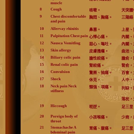
muscle
8
Cough
咳嗽。
天突膻
9
Chest discomfortahle
胸悶、胸痛。
三陽絡
and pain
10
Allervay rhinitis
鼻塞。
上星、
11
Palpitation Chest pain
心悸心痛。
內關、
12
Nausca Vomitliug
惡心、嘔吐。
內關、
13
Skin allergy
皮膚搔癢。
曲池、
14
Biliary colic pain
膽性絞痛。
膽俞，
15
Renal colic pain
腎絞痛。
腎俞，
16
Convulsion
驚厥、抽痛。
百會，
17
Shock
休克。
人中，
18
Neck pain Neck
頸強、項痛。
列缺，
stiflness
落枕，
19
Hiccough
呃逆。
足三里
20
Poreign body of
小孩喉痛。
少商，
throat
21
Stomachache A
胃痛、腹痛。
足三里
bdominal pain