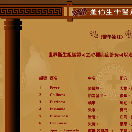
醫學論注
《
》
世界衛生組織認可之
47
種病症針灸可以
編號
西名
中名
配穴
1
Fever
發燒熱。
大椎、
2
Chillness
怕冷發冷。
後頂。
3
Dizziness
頭暈。
風池、
4
Insamnia
失眠。
神門、
5
Drowsiness
昏睡。
血海、
6
Hearsness
失聲。
廉泉、
7
Spasm of masseta
痙攣
(
咬肌痙
)
。
下關、